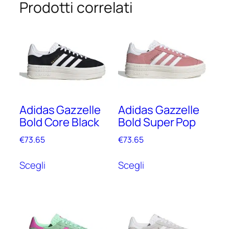
Prodotti correlati
Adidas Gazzelle
Adidas Gazzelle
Bold Core Black
Bold Super Pop
€
73.65
€
73.65
Questo
Questo
Scegli
Scegli
prodotto
prodotto
ha
ha
più
più
varianti.
varianti.
Le
Le