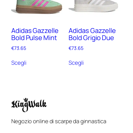
opzioni
opzioni
possono
possono
essere
essere
scelte
scelte
Adidas Gazzelle
Adidas Gazzelle
nella
nella
Bold Pulse Mint
Bold Grigio Due
pagina
pagina
del
del
€
73.65
€
73.65
prodotto
prodotto
Questo
Questo
Scegli
Scegli
prodotto
prodotto
ha
ha
più
più
varianti.
varianti.
Le
Le
opzioni
opzioni
possono
possono
essere
essere
Negozio online di scarpe da ginnastica
scelte
scelte
Français
nella
nella