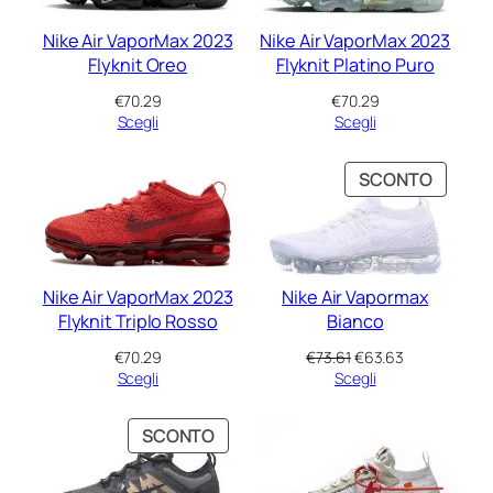
Nike Air VaporMax 2023
Nike Air VaporMax 2023
Flyknit Oreo
Flyknit Platino Puro
€
70.29
€
70.29
Scegli
Scegli
PRODO
SCONTO
IN
VENDIT
Nike Air VaporMax 2023
Nike Air Vapormax
Flyknit Triplo Rosso
Bianco
Il
Il
€
70.29
€
73.61
€
63.63
prezzo
prezzo
Scegli
Scegli
originale
attuale
era:
è:
PRODOTTO
SCONTO
€73.61.
€63.63.
IN
VENDITA