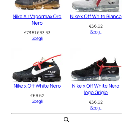
Nike Air Vapormax Oro
Nike x Off White Bianco
Nero
€
66.62
Scegli
Il
Il
€
73.61
€
63.63
prezzo
prezzo
Scegli
originale
attuale
era:
è:
€73.61.
€63.63.
Nike x Off White Nero
Nike x Off White Nero
logo Grigio
€
66.62
Scegli
€
66.62
Scegli