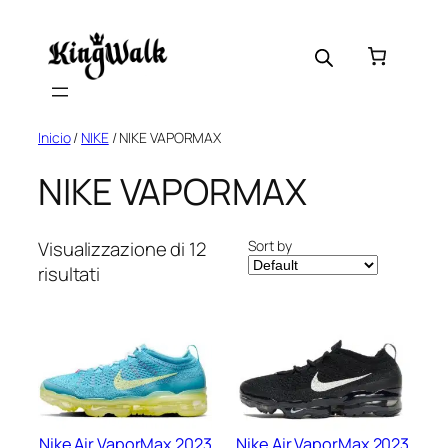
Skip
to
content
Inicio
/
NIKE
/ NIKE VAPORMAX
NIKE VAPORMAX
Sort by
Visualizzazione di 12
risultati
Nike Air VaporMax 2023
Nike Air VaporMax 2023