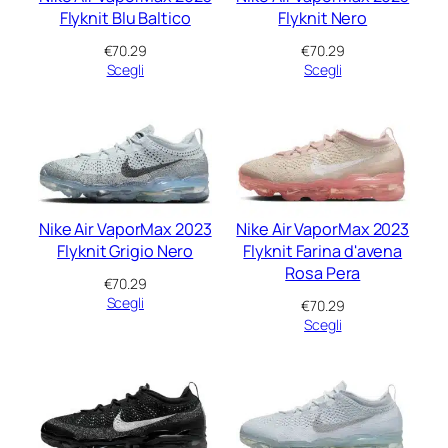
Flyknit Blu Baltico
Flyknit Nero
€
70.29
€
70.29
Scegli
Scegli
Nike Air VaporMax 2023
Nike Air VaporMax 2023
Flyknit Grigio Nero
Flyknit Farina d'avena
Rosa Pera
€
70.29
Scegli
€
70.29
Scegli