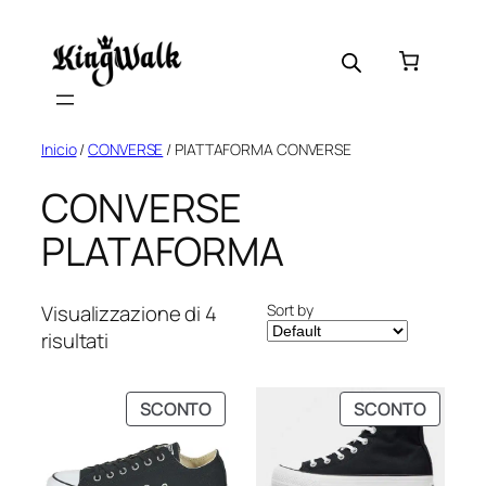
Skip
to
content
Inicio
/
CONVERSE
/ PIATTAFORMA CONVERSE
CONVERSE
PLATAFORMA
Sort by
Visualizzazione di 4
risultati
PRODOTTO
PRODO
SCONTO
SCONTO
IN
IN
VENDITA
VENDIT