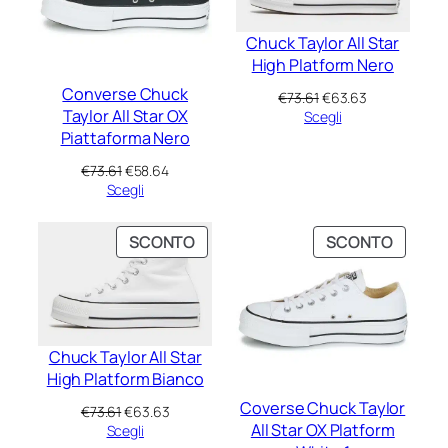
Chuck Taylor All Star
High Platform Nero
Converse Chuck
Il
Il
€
73.61
€
63.63
Taylor All Star OX
prezzo
prezzo
Scegli
originale
attuale
Piattaforma Nero
era:
è:
Il
Il
€
73.61
€
58.64
€73.61.
€63.63.
prezzo
prezzo
Scegli
originale
attuale
era:
è:
PRODOTTO
PRODO
SCONTO
SCONTO
€73.61.
€58.64.
IN
IN
VENDITA
VENDIT
Chuck Taylor All Star
High Platform Bianco
Coverse Chuck Taylor
Il
Il
€
73.61
€
63.63
All Star OX Platform
prezzo
prezzo
Scegli