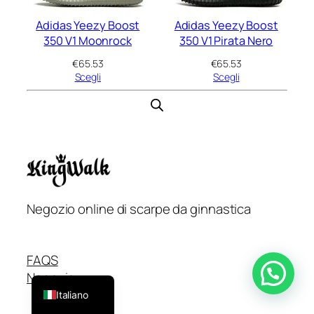
Adidas Yeezy Boost
Adidas Yeezy Boost
350 V1 Moonrock
350 V1 Pirata Nero
€
65.53
€
65.53
Scegli
Scegli
Negozio online di scarpe da ginnastica
Français
English
FAQS
Español
Negozio
Italiano