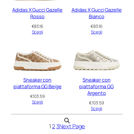
Adidas X Gucci Gazelle
Adidas X Gucci Gazelle
Rosso
Bianco
€
83.16
€
83.16
Scegli
Scegli
Sneaker con
Sneaker con
piattaforma GG Beige
piattaforma GG
Argento
€
103.59
Scegli
€
103.59
Scegli
1
2
3
Next Page