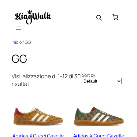
Skip
to
content
Inicio
/ GG
GG
Sort by
Visualizzazione di 1-12 di 30
risultati
Adidas X Gucci Gazelle
Adidas X Gucci Gazelle