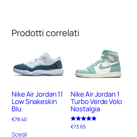
Prodotti correlati
Nike Air Jordan 11
Nike Air Jordan 1
Low Snakeskin
Turbo Verde Volo
Blu
Nostalgia
€
78.40
Valutato
€
73.65
Questo
5.00
Scegli
Questo
su 5
prodotto