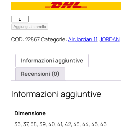
Nike
Air
Aggiungi al carrello
Jordan
COD:
22867
Categorie:
Air Jordan 11
,
JORDAN
11
Low
CMFT
Informazioni aggiuntive
White
Navy
Recensioni (0)
Michigan
quantità
Informazioni aggiuntive
Dimensione
36, 37, 38, 39, 40, 41, 42, 43, 44, 45, 46