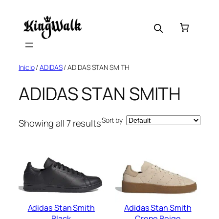
Skip
to
content
Inicio
/
ADIDAS
/ ADIDAS STAN SMITH
ADIDAS STAN SMITH
Sort by
Showing all 7 results
Adidas Stan Smith
Adidas Stan Smith
Black
Crepe Beige