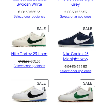
Swoosh White
Grey
El
El
El
El
€
108.30
€
65.53
€
108.30
€
65.53
precio
precio
precio
precio
Seleccionar opciones
Seleccionar opciones
original
actual
original
actual
era:
es:
era:
es:
PRODUCT
PRODU
SALE
SALE
€108.30.
€65.53.
€108.30.
€65.53.
ON
ON
SALE
SALE
Nike Cortez 23 Linen
Nike Cortez 23
Midnight Navy
El
El
€
108.30
€
65.53
precio
precio
Seleccionar opciones
El
El
€
108.30
€
65.53
original
actual
precio
precio
Seleccionar opciones
era:
es:
original
actual
€108.30.
€65.53.
era:
es:
PRODUCT
PRODU
SALE
SALE
€108.30.
€65.53.
ON
ON
SALE
SALE