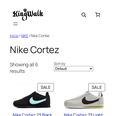
Skip
to
content
Inicio
/
NIKE
/ Nike Cortez
Nike Cortez
Sort by
Showing all 6
results
PRODUCT
PRODU
SALE
SALE
ON
ON
SALE
SALE
Nike Cortez 23 Black
Nike Cortez 23 Light