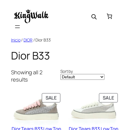
Skip
to
content
Inicio
/
DIOR
/ Dior B33
Dior B33
Sort by
Showing all 2
results
PRODUCT
PRODU
SALE
SALE
ON
ON
SALE
SALE
Dior Tears B33 Low Top
Dior Tears B33 Low Top