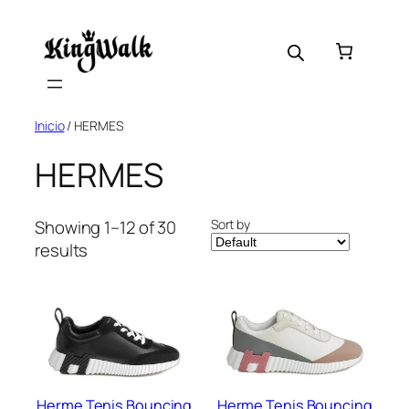
Skip
to
content
Inicio
/ HERMES
HERMES
Sort by
Showing 1–12 of 30
results
Herme Tenis Bouncing
Herme Tenis Bouncing