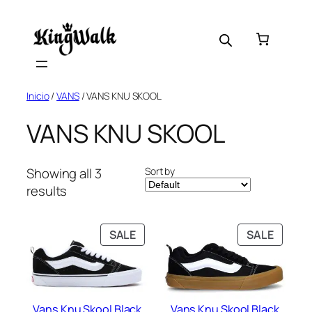
Skip
to
content
Inicio
/
VANS
/ VANS KNU SKOOL
VANS KNU SKOOL
Sort by
Showing all 3
results
PRODUCT
PRODU
SALE
SALE
ON
ON
SALE
SALE
Vans Knu Skool Black
Vans Knu Skool Black