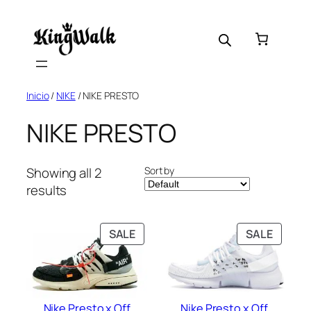
Skip
to
content
Inicio
/
NIKE
/ NIKE PRESTO
NIKE PRESTO
Sort by
Showing all 2
results
PRODUCT
PRODU
SALE
SALE
ON
ON
SALE
SALE
Nike Presto x Off
Nike Presto x Off