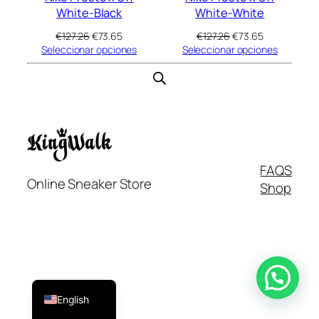
White-Black
White-White
El
El
El
El
€
127.26
€
73.65
€
127.26
€
73.65
precio
precio
precio
precio
Seleccionar opciones
Seleccionar opciones
original
actual
original
actual
era:
es:
era:
es:
€127.26.
€73.65.
€127.26.
€73.65.
FAQS
Online Sneaker Store
Shop
Italiano
Français
Español
English