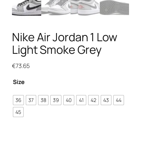
Nike Air Jordan 1 Low
Light Smoke Grey
€
73.65
Size
36
37
38
39
40
41
42
43
44
45