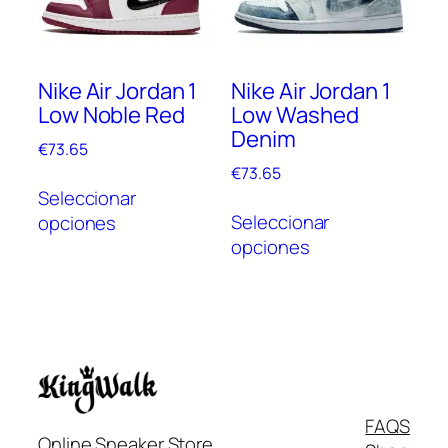
pue
pueden
elegi
elegir
en
en
Nike Air Jordan 1
Nike Air Jordan 1
la
la
Low Noble Red
Low Washed
pági
página
Denim
de
de
€
73.65
prod
producto
€
73.65
Este
Seleccionar
Este
producto
Seleccionar
opciones
prod
tiene
opciones
tien
múltiples
múlt
variantes.
vari
Las
Las
opciones
opc
se
se
pueden
pue
elegir
Italiano
FAQS
elegi
en
Online Sneaker Store