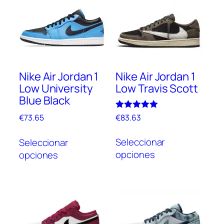
Nike Air Jordan 1
Nike Air Jordan 1
Low University
Low Travis Scott
Blue Black
Valorado
€
83.63
€
73.65
con
Este
Este
5.00
de 5
Seleccionar
Seleccionar
prod
producto
opciones
opciones
tien
tiene
múlt
múltiples
vari
variantes.
Las
Las
opc
opciones
se
se