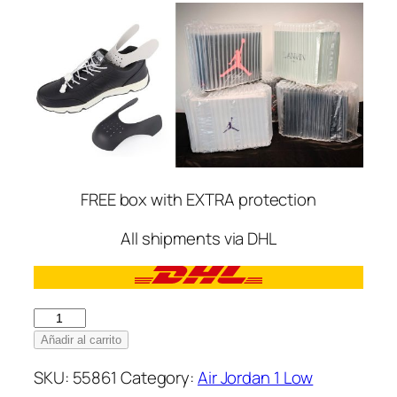
FREE box with EXTRA protection
All shipments via DHL
Nike
Air
Añadir al carrito
Jordan
SKU:
55861
Category:
Air Jordan 1 Low
1