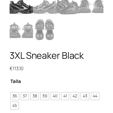
3XL Sneaker Black
€
113.10
Talla
36
37
38
39
40
41
42
43
44
45