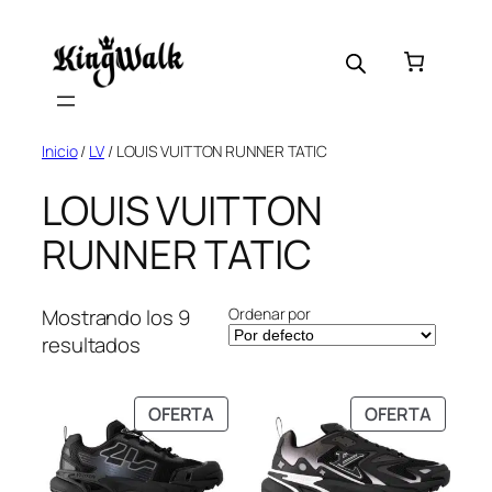
Saltar
al
contenido
Inicio
/
LV
/ LOUIS VUITTON RUNNER TATIC
LOUIS VUITTON
RUNNER TATIC
Ordenar por
Mostrando los 9
resultados
PRODUCTO
PRODU
OFERTA
OFERTA
EN
EN
OFERTA
OFERT