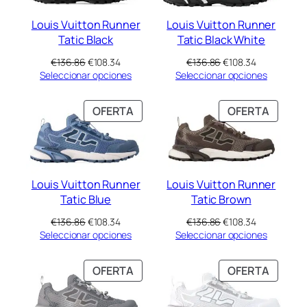
Louis Vuitton Runner
Louis Vuitton Runner
Tatic Black
Tatic Black White
El
El
El
El
€
136.86
€
108.34
€
136.86
€
108.34
precio
precio
precio
precio
Seleccionar opciones
Seleccionar opciones
original
actual
original
actual
era:
es:
era:
es:
PRODUCTO
PRODU
OFERTA
OFERTA
€136.86.
€108.34.
€136.86.
€108.34.
EN
EN
OFERTA
OFERT
Louis Vuitton Runner
Louis Vuitton Runner
Tatic Blue
Tatic Brown
El
El
El
El
€
136.86
€
108.34
€
136.86
€
108.34
precio
precio
precio
precio
Seleccionar opciones
Seleccionar opciones
original
actual
original
actual
era:
es:
era:
es:
PRODUCTO
PRODU
OFERTA
OFERTA
€136.86.
€108.34.
€136.86.
€108.34.
EN
EN
OFERTA
OFERT