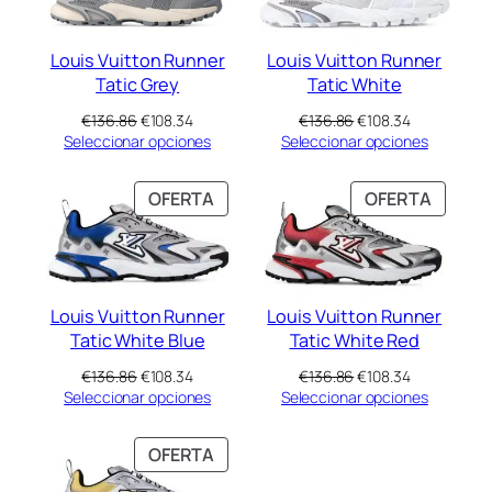
Louis Vuitton Runner
Louis Vuitton Runner
Tatic Grey
Tatic White
El
El
El
El
€
136.86
€
108.34
€
136.86
€
108.34
precio
precio
precio
precio
Seleccionar opciones
Seleccionar opciones
original
actual
original
actual
era:
es:
era:
es:
PRODUCTO
PRODU
OFERTA
OFERTA
€136.86.
€108.34.
€136.86.
€108.34.
EN
EN
OFERTA
OFERT
Louis Vuitton Runner
Louis Vuitton Runner
Tatic White Blue
Tatic White Red
El
El
El
El
€
136.86
€
108.34
€
136.86
€
108.34
precio
precio
precio
precio
Seleccionar opciones
Seleccionar opciones
original
actual
original
actual
era:
es:
era:
es:
PRODUCTO
OFERTA
€136.86.
€108.34.
€136.86.
€108.34.
EN