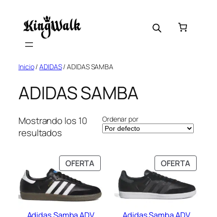
Saltar
al
contenido
Inicio
/
ADIDAS
/ ADIDAS SAMBA
ADIDAS SAMBA
Ordenar por
Mostrando los 10
resultados
PRODUCTO
PRODU
OFERTA
OFERTA
EN
EN
OFERTA
OFERT
Adidas Samba ADV
Adidas Samba ADV