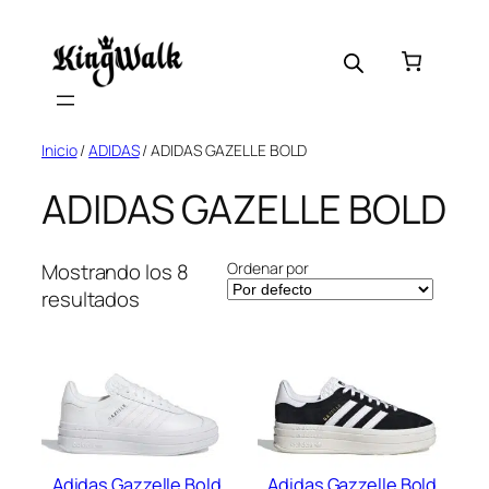
Saltar
al
contenido
Inicio
/
ADIDAS
/ ADIDAS GAZELLE BOLD
ADIDAS GAZELLE BOLD
Ordenar por
Mostrando los 8
resultados
Adidas Gazzelle Bold
Adidas Gazzelle Bold