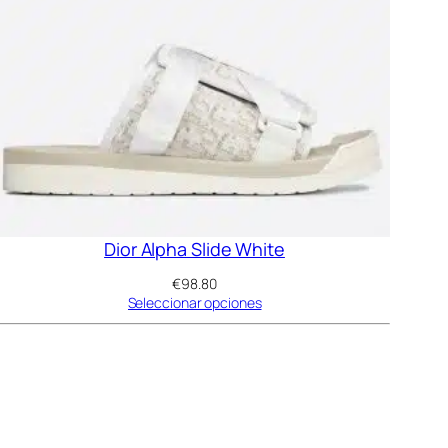
s
Dior Alpha Slide White
€
98.80
Seleccionar opciones