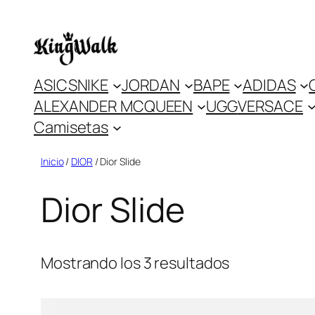
Saltar
al
contenido
ASICS
NIKE
JORDAN
BAPE
ADIDAS
ALEXANDER MCQUEEN
UGG
VERSACE
Camisetas
Inicio
/
DIOR
/ Dior Slide
Dior Slide
Mostrando los 3 resultados