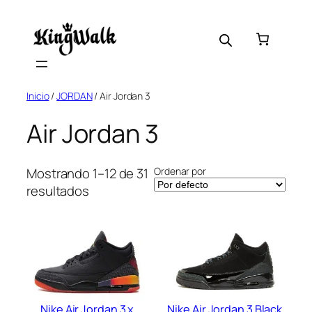
Saltar
al
contenido
Inicio
/
JORDAN
/ Air Jordan 3
Air Jordan 3
Ordenar por
Mostrando 1–12 de 31
resultados
Nike Air Jordan 3 x
Nike Air Jordan 3 Black