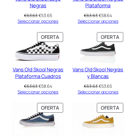
Negras
Plataforma
El
El
El
El
€
63.63
€
53.65
€
63.63
€
58.64
precio
precio
precio
precio
Seleccionar opciones
Seleccionar opciones
original
actual
original
actual
era:
es:
era:
es:
PRODUCTO
PRODU
OFERTA
OFERTA
€63.63.
€53.65.
€63.63.
€58.64.
EN
EN
OFERTA
OFERT
Vans Old Skool Negras
Vans Old Skool Negras
Plataforma Cuadros
y Blancas
El
El
El
El
€
63.63
€
58.64
€
63.63
€
53.65
precio
precio
precio
precio
Seleccionar opciones
Seleccionar opciones
original
actual
original
actual
era:
es:
era:
es:
PRODUCTO
PRODU
OFERTA
OFERTA
€63.63.
€58.64.
€63.63.
€53.65.
EN
EN
OFERTA
OFERT