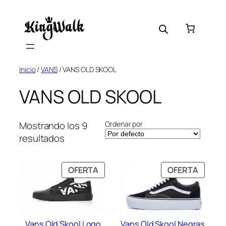
Saltar
al
contenido
Inicio
/
VANS
/ VANS OLD SKOOL
VANS OLD SKOOL
Ordenar por
Mostrando los 9
resultados
PRODUCTO
PRODU
OFERTA
OFERTA
EN
EN
OFERTA
OFERT
Vans Old Skool Logo
Vans Old Skool Negras