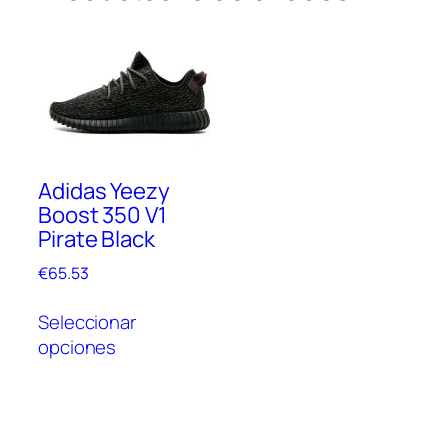
Adidas Yeezy
Boost 350 V1
Pirate Black
€
65.53
Este
Seleccionar
producto
opciones
tiene
múltiples
variantes.
Las