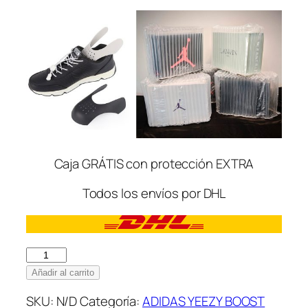
Caja GRÁTIS con protección EXTRA
Todos los envíos por DHL
Adidas
Yeezy
Añadir al carrito
Boost
SKU:
N/D
Categoría:
ADIDAS YEEZY BOOST
350