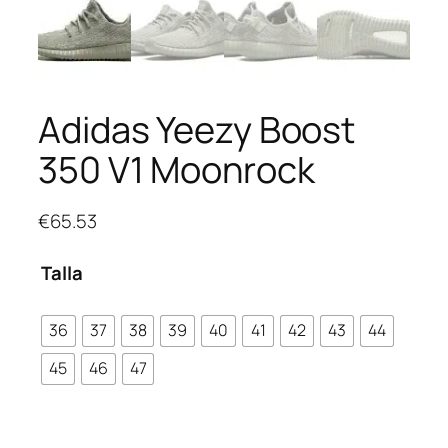
Adidas Yeezy Boost
350 V1 Moonrock
€
65.53
Talla
36
37
38
39
40
41
42
43
44
45
46
47