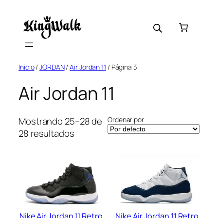
Saltar
al
contenido
Inicio
/
JORDAN
/
Air Jordan 11
/ Página 3
Air Jordan 11
Ordenar por
Mostrando 25–28 de
28 resultados
Nike Air Jordan 11 Retro
Nike Air Jordan 11 Retro