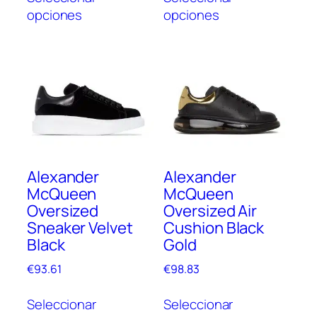
producto
prod
opciones
opciones
tiene
tien
múltiples
múlt
variantes.
vari
Las
Las
opciones
opc
se
se
pueden
pue
elegir
elegi
en
en
Alexander
Alexander
la
la
McQueen
McQueen
página
pági
Oversized
Oversized Air
de
de
Sneaker Velvet
Cushion Black
producto
prod
Black
Gold
€
93.61
€
98.83
Este
Este
Seleccionar
Seleccionar
producto
prod