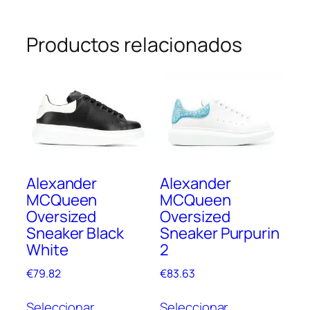
Productos relacionados
Alexander
Alexander
MCQueen
MCQueen
Oversized
Oversized
Sneaker Black
Sneaker Purpurin
White
2
€
79.82
€
83.63
Este
Este
Seleccionar
Seleccionar