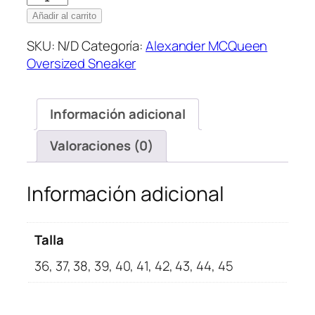
MCQueen
Añadir al carrito
Oversized
SKU:
N/D
Categoría:
Alexander MCQueen
Sneaker
Oversized Sneaker
Platform
(4)
cantidad
Información adicional
Valoraciones (0)
Información adicional
Talla
36, 37, 38, 39, 40, 41, 42, 43, 44, 45