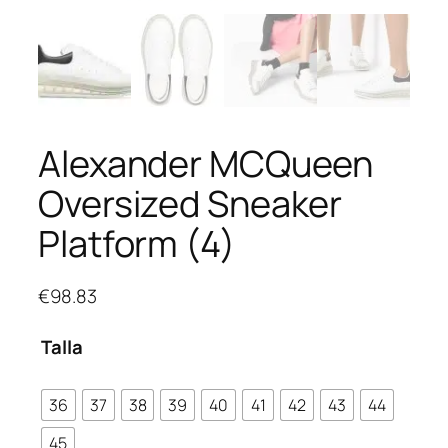
Alexander MCQueen
Oversized Sneaker
Platform (4)
€
98.83
Talla
36
37
38
39
40
41
42
43
44
45