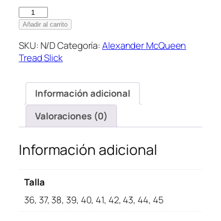
Alexander
McQueen
Añadir al carrito
Tread
SKU:
N/D
Categoría:
Alexander McQueen
Slick
Tread Slick
Boot
Black
Logo
Información adicional
cantidad
Valoraciones (0)
Información adicional
Talla
36, 37, 38, 39, 40, 41, 42, 43, 44, 45