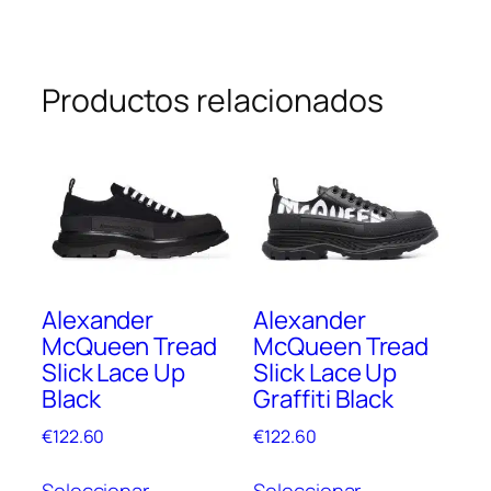
Productos relacionados
Alexander
Alexander
McQueen Tread
McQueen Tread
Slick Lace Up
Slick Lace Up
Black
Graffiti Black
€
122.60
€
122.60
Este
Este
Seleccionar
Seleccionar