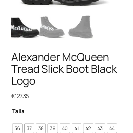
Alexander McQueen
Tread Slick Boot Black
Logo
€
127.35
Talla
36
37
38
39
40
41
42
43
44