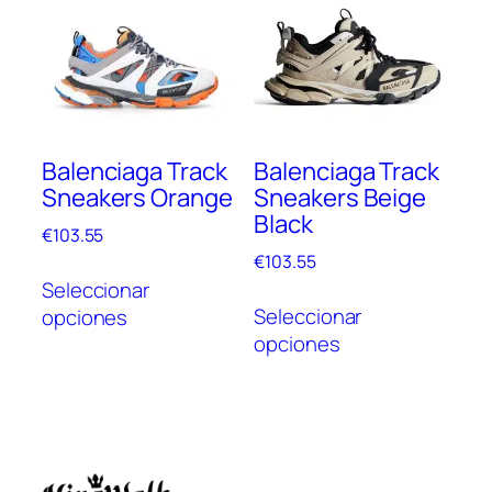
Las
Las
opciones
opc
se
se
pueden
pue
elegir
elegi
en
en
Balenciaga Track
Balenciaga Track
la
la
Sneakers Orange
Sneakers Beige
página
pági
Black
de
de
€
103.55
producto
prod
€
103.55
Este
Seleccionar
Este
producto
Seleccionar
opciones
prod
tiene
opciones
tien
múltiples
múlt
variantes.
vari
Las
Las
opciones
opc
se
se
pueden