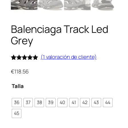
Balenciaga Track Led
Grey
(
1
valoración de cliente)
Valorado
1
5.00
sobre
€
118.56
5 basado
en
Talla
puntuación
de cliente
36
37
38
39
40
41
42
43
44
45