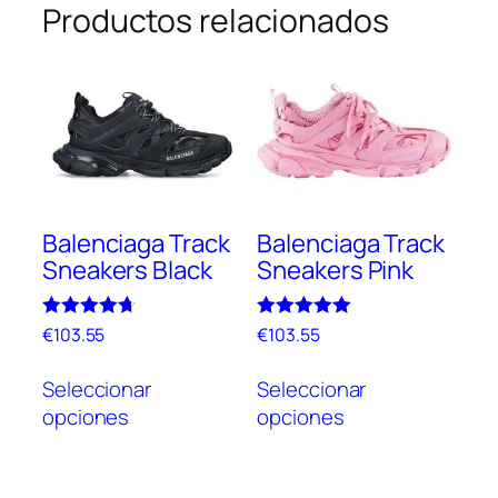
Productos relacionados
Balenciaga Track
Balenciaga Track
Sneakers Black
Sneakers Pink
Valorado
Valorado
€
103.55
€
103.55
con
con
Este
Este
4.67
5.00
de 5
de 5
Seleccionar
Seleccionar
producto
prod
opciones
opciones
tiene
tien
múltiples
múlt
variantes.
vari