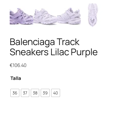
Balenciaga Track
Sneakers Lilac Purple
€
106.40
Talla
36
37
38
39
40