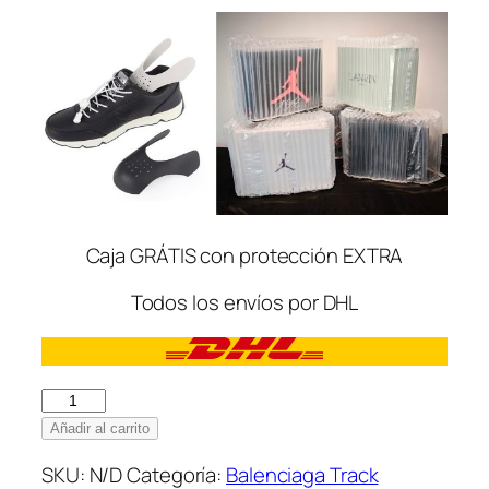
Caja GRÁTIS con protección EXTRA
Todos los envíos por DHL
Balenciaga
Track
Añadir al carrito
Sneakers
SKU:
N/D
Categoría:
Balenciaga Track
Lilac