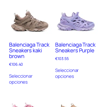
Balenciaga Track
Balenciaga Track
Sneakers kaki
Sneakers Purple
brown
€
103.55
€
106.40
Este
Seleccionar
Este
prod
Seleccionar
opciones
producto
tien
opciones
tiene
múlt
múltiples
vari
variantes.
Las
Las
opc