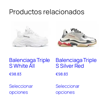
Productos relacionados
Balenciaga Triple
Balenciaga Triple
S White All
S Silver Red
€
98.83
€
98.83
Este
Este
Seleccionar
Seleccionar
producto
prod
opciones
opciones
tiene
tien
múltiples
múlt
variantes.
vari