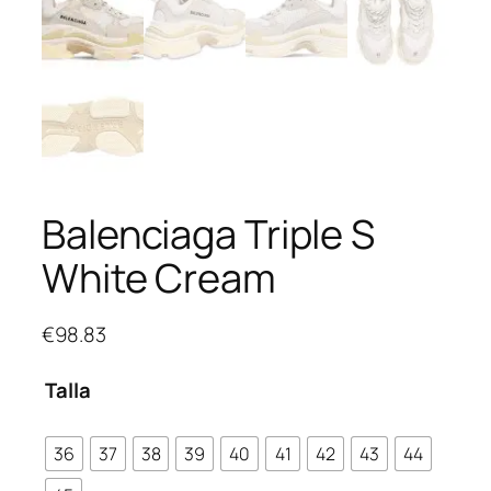
Balenciaga Triple S
White Cream
€
98.83
Talla
36
37
38
39
40
41
42
43
44