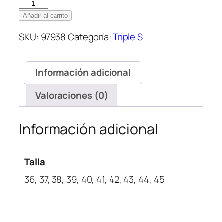
Balenciaga
Triple
Añadir al carrito
S
SKU:
97938
Categoría:
Triple S
White
Cream
cantidad
Información adicional
Valoraciones (0)
Información adicional
Talla
36, 37, 38, 39, 40, 41, 42, 43, 44, 45