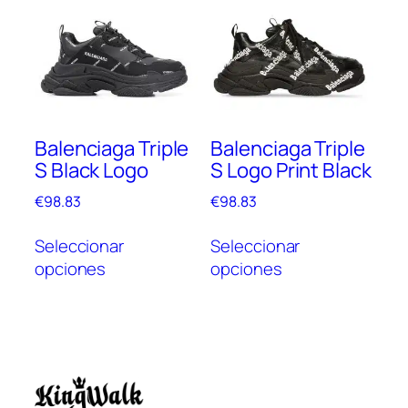
Las
Las
opciones
opc
se
se
pueden
pue
elegir
elegi
en
en
Balenciaga Triple
Balenciaga Triple
la
la
S Black Logo
S Logo Print Black
página
pági
de
de
€
98.83
€
98.83
producto
prod
Este
Este
Seleccionar
Seleccionar
producto
prod
opciones
opciones
tiene
tien
múltiples
múlt
variantes.
vari
Las
Las
opciones
opc
se
se