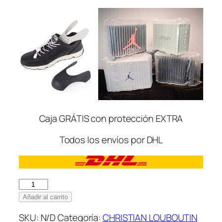
Caja GRÁTIS con protección EXTRA
Todos los envíos por DHL
Christian
Louboutin
Añadir al carrito
Low
SKU:
N/D
Categoría:
CHRISTIAN LOUBOUTIN
White