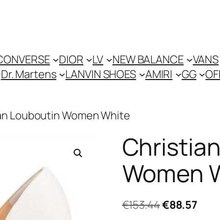
CONVERSE
DIOR
LV
NEW BALANCE
VANS
Dr. Martens
LANVIN SHOES
AMIRI
GG
OF
ian Louboutin Women White
Christia
Women W
El
El
€
153.44
€
88.57
precio
prec