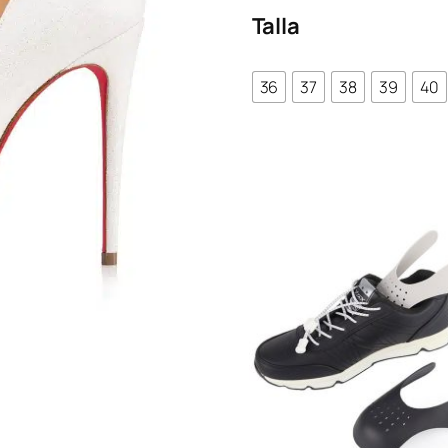
Talla
original
actu
era:
es:
€153.44.
€88.
36
37
38
39
40