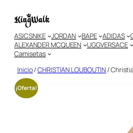
Saltar
al
contenido
ASICS
NIKE
JORDAN
BAPE
ADIDAS
ALEXANDER MCQUEEN
UGG
VERSACE
Camisetas
Inicio
/
CHRISTIAN LOUBOUTIN
/ Christ
¡Oferta!