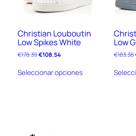
Christian Louboutin
Chris
Low Spikes White
Low G
El
El
€
178.39
€
108.54
€
183.38
precio
precio
Este
original
actual
Seleccionar opciones
Selecc
producto
era:
es:
tiene
€178.39.
€108.54.
múltiples
variantes.
Las
opciones
se