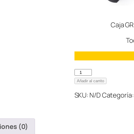
Caja GR
To
Christian
Louboutin
Añadir al carrito
Women
SKU:
N/D
Categoría
White
cantidad
iones (0)