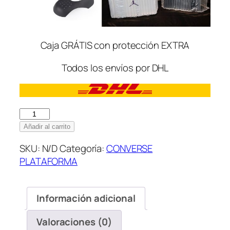
Caja GRÁTIS con protección EXTRA
Todos los envíos por DHL
Converse
Chuck
Añadir al carrito
Taylor
SKU:
N/D
Categoría:
CONVERSE
All
PLATAFORMA
Star
OX
Platform
Información adicional
Negras
cantidad
Valoraciones (0)