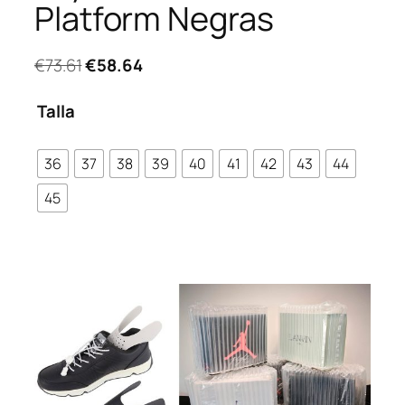
Platform Negras
El
El
€
73.61
€
58.64
precio
precio
original
actual
Talla
era:
es:
€73.61.
€58.64.
36
37
38
39
40
41
42
43
44
45