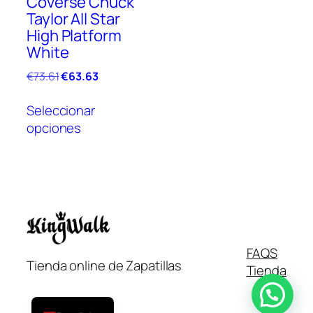
Coverse Chuck
la
la
Taylor All Star
página
pági
High Platform
de
de
White
producto
prod
El
El
€
73.61
€
63.63
precio
precio
Este
original
actual
Seleccionar
producto
era:
es:
opciones
tiene
€73.61.
€63.63.
múltiples
variantes.
Las
opciones
se
pueden
Italiano
FAQS
elegir
Tienda online de Zapatillas
Tienda
en
Français
la
English
página