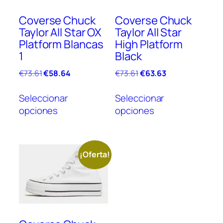
Coverse Chuck
Coverse Chuck
Taylor All Star OX
Taylor All Star
Platform Blancas
High Platform
1
Black
El
El
El
El
€
73.61
€
58.64
€
73.61
€
63.63
precio
precio
precio
precio
Este
Este
original
actual
original
actual
Seleccionar
Seleccionar
producto
prod
era:
es:
era:
es:
opciones
opciones
tiene
tien
€73.61.
€58.64.
€73.61.
€63.63.
múltiples
múlt
variantes.
vari
Las
Las
¡Oferta!
opciones
opc
se
se
pueden
pue
elegir
elegi
en
en