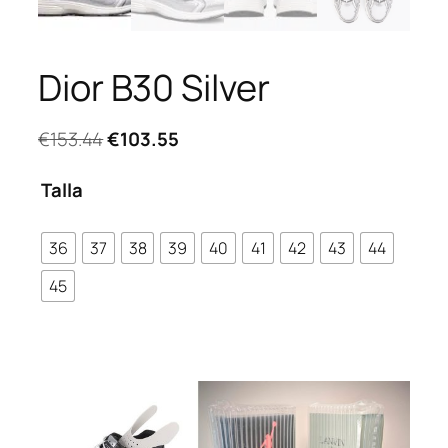
Dior B30 Silver
El
El
€
153.44
€
103.55
precio
precio
original
actual
Talla
era:
es:
€153.44.
€103.55.
36
37
38
39
40
41
42
43
44
45