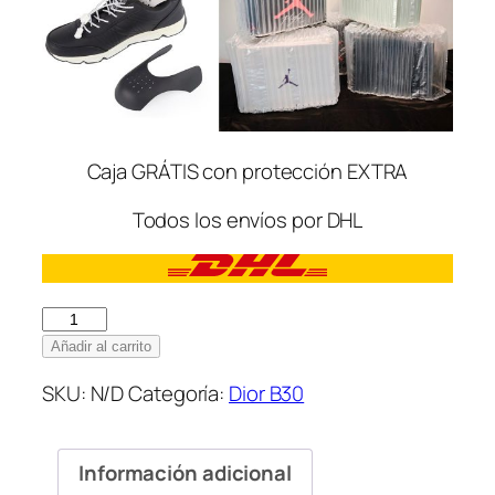
Caja GRÁTIS con protección EXTRA
Todos los envíos por DHL
Dior
B30
Añadir al carrito
Silver
SKU:
N/D
Categoría:
Dior B30
cantidad
Información adicional