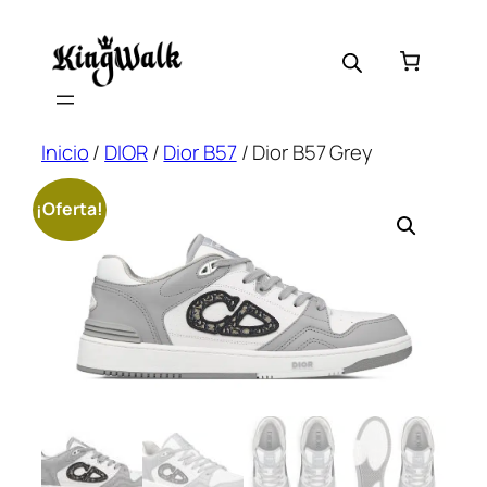
Saltar
al
contenido
Inicio
/
DIOR
/
Dior B57
/ Dior B57 Grey
¡Oferta!