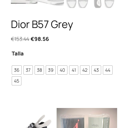
Dior B57 Grey
El
El
€
153.44
€
98.56
precio
precio
original
actual
Talla
era:
es:
€153.44.
€98.56.
36
37
38
39
40
41
42
43
44
45