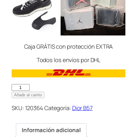
Caja GRÁTIS con protección EXTRA
Todos los envíos por DHL
Dior
B57
Añadir al carrito
Grey
SKU:
120364
Categoría:
Dior B57
cantidad
Información adicional