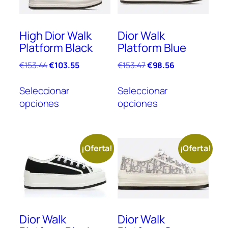
High Dior Walk
Dior Walk
Platform Black
Platform Blue
El
El
El
El
€
153.44
€
103.55
€
153.47
€
98.56
precio
precio
precio
precio
Este
Este
original
actual
original
actual
Seleccionar
Seleccionar
producto
prod
era:
es:
era:
es:
opciones
opciones
tiene
tien
€153.44.
€103.55.
€153.47.
€98.56.
múltiples
múlt
variantes.
vari
Las
Las
¡Oferta!
¡Oferta!
opciones
opc
se
se
pueden
pue
elegir
elegi
en
en
Dior Walk
Dior Walk
la
la