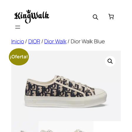
Saltar
al
contenido
Inicio
/
DIOR
/
Dior Walk
/ Dior Walk Blue
¡Oferta!