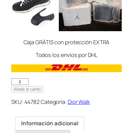
Caja GRÁTIS con protección EXTRA
Todos los envíos por DHL
Dior
Walk
Añadir al carrito
Blue
SKU:
44782
Categoría:
Dior Walk
cantidad
Información adicional