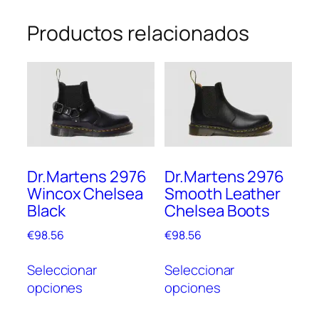
Productos relacionados
Dr.Martens 2976
Dr.Martens 2976
Wincox Chelsea
Smooth Leather
Black
Chelsea Boots
€
98.56
€
98.56
Este
Este
Seleccionar
Seleccionar
producto
prod
opciones
opciones
tiene
tien
múltiples
múlt