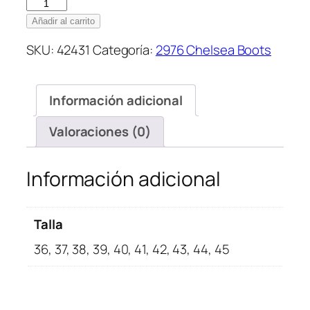
Dr.Martens
2976
Añadir al carrito
Smooth
SKU:
42431
Categoría:
2976 Chelsea Boots
Chelsea
Black
cantidad
Información adicional
Valoraciones (0)
Información adicional
Talla
36, 37, 38, 39, 40, 41, 42, 43, 44, 45