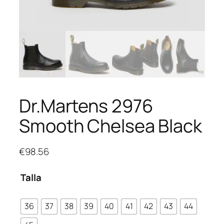
Dr.Martens 2976
Smooth Chelsea Black
€
98.56
Talla
36
37
38
39
40
41
42
43
44