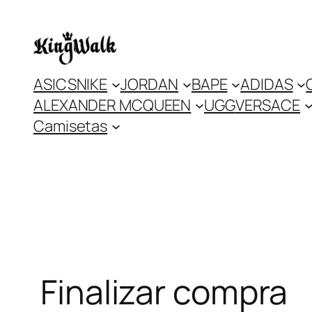
Saltar
al
contenido
ASICS
NIKE
JORDAN
BAPE
ADIDAS
ALEXANDER MCQUEEN
UGG
VERSACE
Camisetas
Finalizar compra