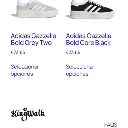
opciones
opc
se
se
pueden
pue
elegir
elegi
en
en
Adidas Gazzelle
Adidas Gazzelle
la
la
Bold Grey Two
Bold Core Black
página
pági
de
de
€
73.65
€
73.65
producto
prod
Este
Este
Seleccionar
Seleccionar
producto
prod
opciones
opciones
tiene
tien
múltiples
múlt
variantes.
vari
Las
Las
opciones
opc
se
se
pueden
pue
Italiano
FAQS
elegir
elegi