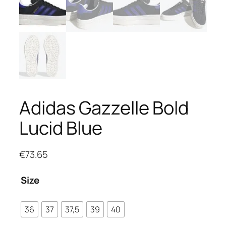
Adidas Gazzelle Bold
Lucid Blue
€
73.65
Size
36
37
37,5
39
40