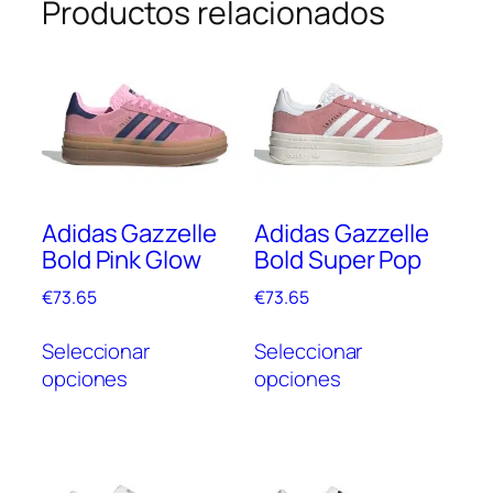
Productos relacionados
Adidas Gazzelle
Adidas Gazzelle
Bold Pink Glow
Bold Super Pop
€
73.65
€
73.65
Este
Este
Seleccionar
Seleccionar
producto
prod
opciones
opciones
tiene
tien
múltiples
múlt
variantes.
vari
Las
Las