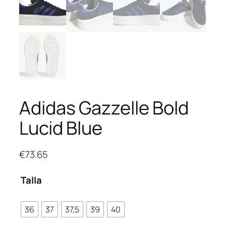
Adidas Gazzelle Bold
Lucid Blue
€
73.65
Talla
36
37
37,5
39
40