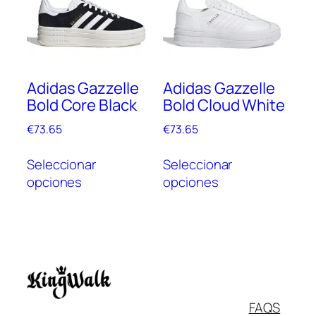
opciones
opc
se
se
pueden
pue
elegir
elegi
en
en
Adidas Gazzelle
Adidas Gazzelle
la
la
Bold Core Black
Bold Cloud White
página
pági
de
de
€
73.65
€
73.65
producto
prod
Este
Este
Seleccionar
Seleccionar
producto
prod
opciones
opciones
tiene
tien
múltiples
múlt
variantes.
vari
Las
Las
opciones
opc
se
se
pueden
pue
Italiano
FAQS
elegir
elegi