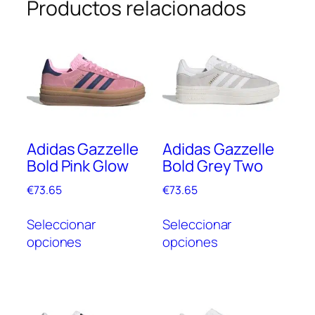
Productos relacionados
Adidas Gazzelle
Adidas Gazzelle
Bold Pink Glow
Bold Grey Two
€
73.65
€
73.65
Este
Este
Seleccionar
Seleccionar
producto
prod
opciones
opciones
tiene
tien
múltiples
múlt
variantes.
vari
Las
Las