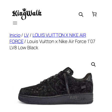
Saltar
al
contenido
Inicio
/
LV
/
LOUIS VUITTON X NIKE AIR
FORCE
/ Louis Vuitton x Nike Air Force 1’07
LV8 Low Black