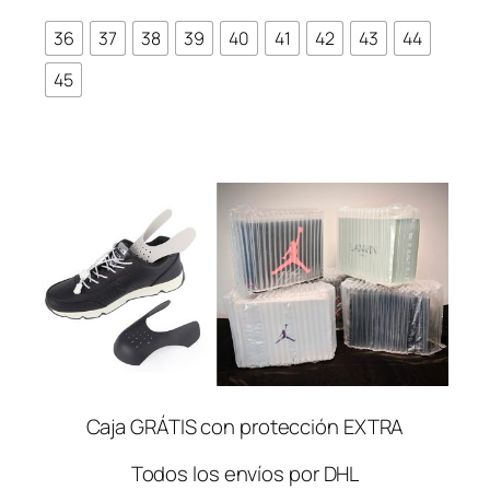
36
37
38
39
40
41
42
43
44
45
Caja GRÁTIS con protección EXTRA
Todos los envíos por DHL