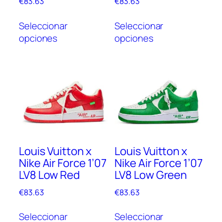
€
83.63
€
83.63
Este
Este
Seleccionar
Seleccionar
producto
prod
opciones
opciones
tiene
tien
múltiples
múlt
variantes.
vari
Las
Las
opciones
opc
se
se
pueden
pue
elegir
elegi
en
en
Louis Vuitton x
Louis Vuitton x
la
la
Nike Air Force 1’07
Nike Air Force 1’07
página
pági
LV8 Low Red
LV8 Low Green
de
de
producto
prod
€
83.63
€
83.63
Este
Este
Seleccionar
Seleccionar
producto
prod