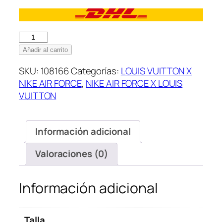
Louis
Vuitton
Añadir al carrito
x
SKU:
108166
Categorías:
LOUIS VUITTON X
Nike
NIKE AIR FORCE
,
NIKE AIR FORCE X LOUIS
Air
VUITTON
Force
1’07
LV8
Información adicional
Low
Black
Valoraciones (0)
cantidad
Información adicional
Talla