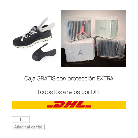
Caja GRÁTIS con protección EXTRA
Todos los envíos por DHL
New
Balance
Añadir al carrito
2002R