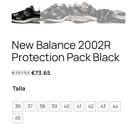
New Balance 2002R
Protection Pack Black
El
El
€
137.53
€
73.65
precio
precio
original
actual
Talla
era:
es:
€137.53.
€73.65.
36
37
38
39
40
41
42
43
44
45