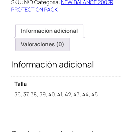
SKU:
N/D
Categoría:
NEW BALANCE 2002R
Protection
PROTECTION PACK
Pack
Black
cantidad
Información adicional
Valoraciones (0)
Información adicional
Talla
36, 37, 38, 39, 40, 41, 42, 43, 44, 45