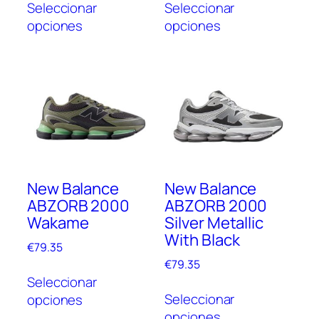
Seleccionar
Seleccionar
producto
prod
opciones
opciones
tiene
tien
múltiples
múlt
variantes.
vari
Las
Las
opciones
opc
se
se
pueden
pue
elegir
elegi
en
en
New Balance
New Balance
la
la
ABZORB 2000
ABZORB 2000
página
pági
Wakame
Silver Metallic
de
de
With Black
producto
prod
€
79.35
€
79.35
Este
Seleccionar
Este
producto
Seleccionar
opciones
prod
tiene
opciones