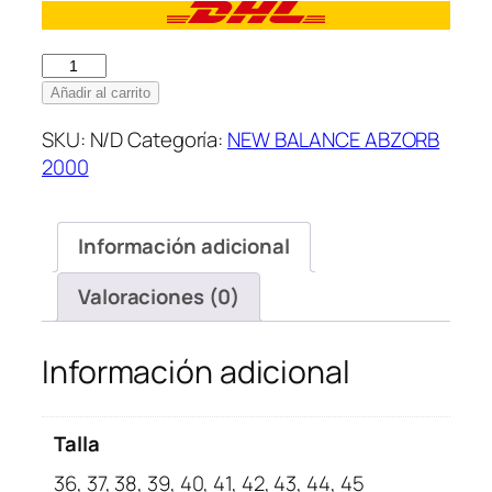
New
Balance
Añadir al carrito
ABZORB
SKU:
N/D
Categoría:
NEW BALANCE ABZORB
2000
2000
Grey
Matter
With
Información adicional
Timberwolf
cantidad
Valoraciones (0)
Información adicional
Talla
36, 37, 38, 39, 40, 41, 42, 43, 44, 45