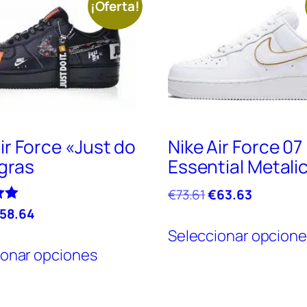
¡Oferta!
ir Force «Just do
Nike Air Force 07
egras
Essential Metali
El
El
€
73.61
€
63.63
precio
precio
El
58.64
original
actual
recio
precio
Seleccionar opcion
Este
era:
es:
riginal
actual
ionar opciones
producto
€73.61.
€63.63.
ra:
es:
tiene
73.61.
€58.64.
múltiples