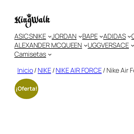
Saltar
al
contenido
ASICS
NIKE
JORDAN
BAPE
ADIDAS
ALEXANDER MCQUEEN
UGG
VERSACE
Camisetas
Inicio
/
NIKE
/
NIKE AIR FORCE
/ Nike Air
¡Oferta!