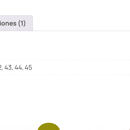
Blancas
Logo
Negro
iones (1)
cantidad
2, 43, 44, 45