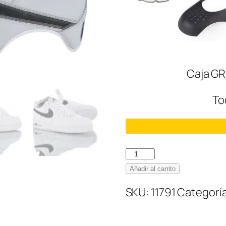
Caja GR
To
Nike
Air
Añadir al carrito
Force
SKU:
11791
Categorí
07
´