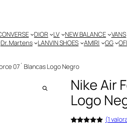
CONVERSE
DIOR
LV
NEW BALANCE
VANS
Dr. Martens
LANVIN SHOES
AMIRI
GG
OF
 Force 07´ Blancas Logo Negro
Nike Air 
Logo Ne
(
1
valora