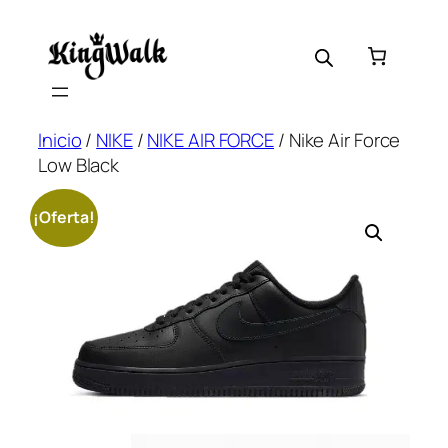
Saltar
al
contenido
Inicio
/
NIKE
/
NIKE AIR FORCE
/ Nike Air Force
Low Black
¡Oferta!