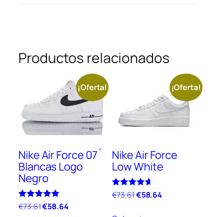
Productos relacionados
¡Oferta!
¡Oferta!
Nike Air Force 07´
Nike Air Force
Blancas Logo
Low White
Negro
El
El
Valorado
€
73.61
€
58.64
con
precio
precio
El
El
Valorado
€
73.61
€
58.64
Este
4.57
con
original
actual
de 5
precio
precio