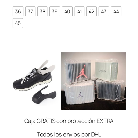
era:
es:
de
€73.61.
€58.64.
clientes
36
37
38
39
40
41
42
43
44
45
Caja GRÁTIS con protección EXTRA
Todos los envíos por DHL