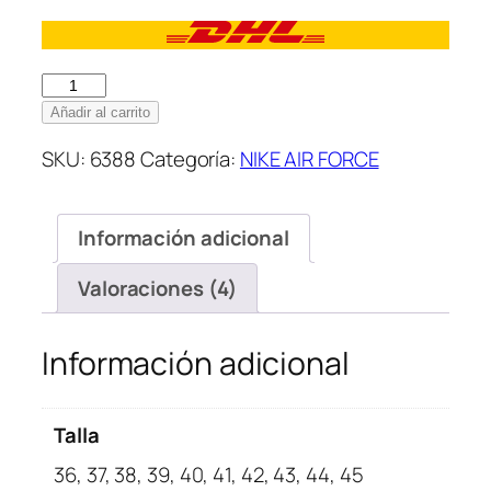
Nike
Air
Añadir al carrito
Force
SKU:
6388
Categoría:
NIKE AIR FORCE
Low
Black
cantidad
Información adicional
Valoraciones (4)
Información adicional
Talla
36, 37, 38, 39, 40, 41, 42, 43, 44, 45