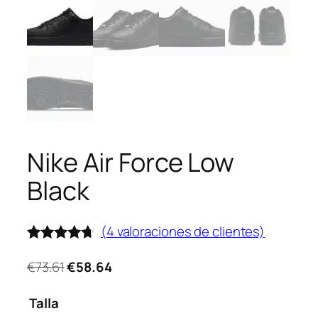
Nike Air Force Low
Black
(
4
valoraciones de clientes)
Valorado
4
El
El
4.50
€
73.61
€
58.64
sobre 5
precio
precio
basado
original
actual
Talla
en
puntuaciones