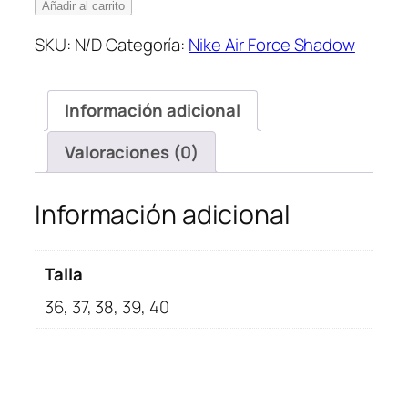
Air
Añadir al carrito
force
SKU:
N/D
Categoría:
Nike Air Force Shadow
Shadow
Go
The
Información adicional
Extra
Smile
Valoraciones (0)
cantidad
Información adicional
Talla
36, 37, 38, 39, 40