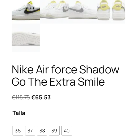
Nike Air force Shadow
Go The Extra Smile
El
El
€
118.75
€
65.53
precio
precio
original
actual
Talla
era:
es:
€118.75.
€65.53.
36
37
38
39
40