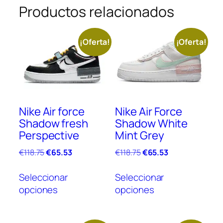
Productos relacionados
¡Oferta!
¡Oferta!
Nike Air force
Nike Air Force
Shadow fresh
Shadow White
Perspective
Mint Grey
El
El
El
El
€
118.75
€
65.53
€
118.75
€
65.53
precio
precio
precio
precio
Este
Este
original
actual
original
actual
Seleccionar
Seleccionar
producto
prod
era:
es:
era:
es:
opciones
opciones
tiene
tien
€118.75.
€65.53.
€118.75.
€65.53.
múltiples
múlt
variantes.
vari