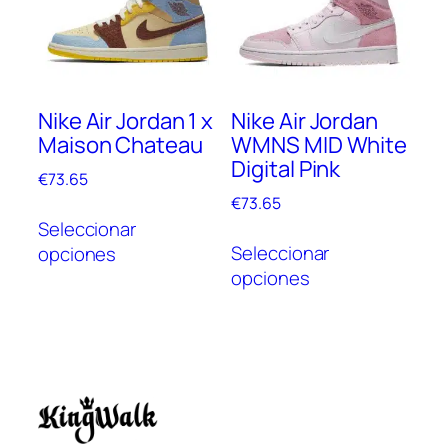
se
pueden
pue
elegir
elegi
en
en
la
Nike Air Jordan 1 x
Nike Air Jordan
la
página
Maison Chateau
WMNS MID White
pági
de
Digital Pink
de
producto
€
73.65
prod
€
73.65
Este
Seleccionar
Este
producto
Seleccionar
opciones
prod
tiene
opciones
tien
múltiples
múlt
variantes.
vari
Las
Las
opciones
opc
se
se
pueden
pue
elegir
Italiano