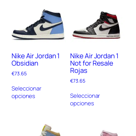
Nike Air Jordan 1
Nike Air Jordan 1
Obsidian
Not for Resale
Rojas
€
73.65
€
73.65
Este
Seleccionar
Este
producto
Seleccionar
opciones
prod
tiene
opciones
tien
múltiples
múlt
variantes.
vari
Las
Las
opciones
opc
se