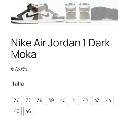
Nike Air Jordan 1 Dark
Moka
€
73.65
Talla
36
37
38
39
40
41
42
43
44
45
46