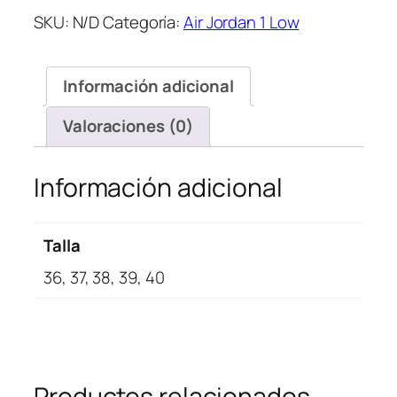
Jordan
SKU:
N/D
Categoría:
Air Jordan 1 Low
1
Low
Artic
Información adicional
Pink
cantidad
Valoraciones (0)
Información adicional
Talla
36, 37, 38, 39, 40
Productos relacionados