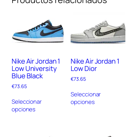
Nike Air Jordan 1
Nike Air Jordan 1
Low University
Low Dior
Blue Black
€
73.65
€
73.65
Este
Seleccionar
Este
prod
Seleccionar
opciones
producto
tien
opciones
tiene
múlt
múltiples
vari
variantes.
Las
Las
opc