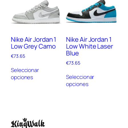
opciones
se
se
pue
pueden
elegi
elegir
en
en
la
Nike Air Jordan 1
Nike Air Jordan 1
la
pági
Low Grey Camo
Low White Laser
página
de
Blue
de
prod
€
73.65
producto
€
73.65
Este
Seleccionar
Este
producto
Seleccionar
opciones
prod
tiene
opciones
tien
múltiples
múlt
variantes.
vari
Las
Las
opciones
opc
se
se
pueden