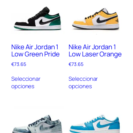
Nike Air Jordan 1
Nike Air Jordan 1
Low Green Pride
Low Laser Orange
€
73.65
€
73.65
Este
Este
Seleccionar
Seleccionar
producto
prod
opciones
opciones
tiene
tien
múltiples
múlt
variantes.
vari
Las
Las
opciones
opc
se
se
pueden
pue