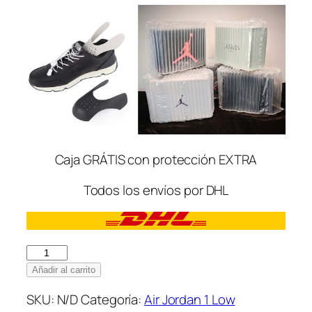
Caja GRÁTIS con protección EXTRA
Todos los envíos por DHL
Nike
Air
Añadir al carrito
Jordan
SKU:
N/D
Categoría:
Air Jordan 1 Low
1