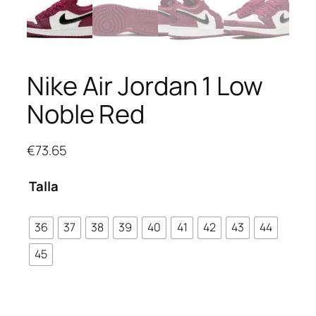
Nike Air Jordan 1 Low
Noble Red
€
73.65
Talla
36
37
38
39
40
41
42
43
44
45