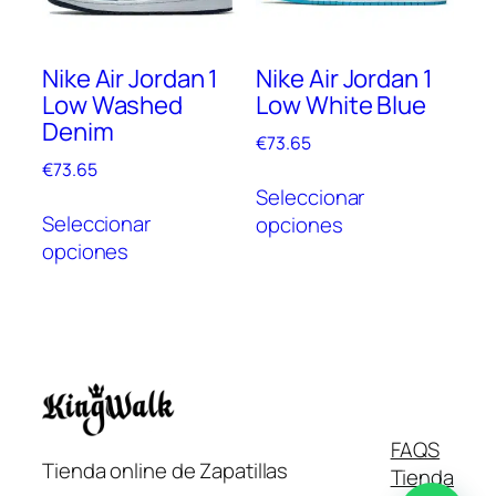
elegir
elegi
en
en
Nike Air Jordan 1
Nike Air Jordan 1
la
la
Low Washed
Low White Blue
página
pági
Denim
de
de
€
73.65
producto
prod
€
73.65
Este
Seleccionar
Este
prod
Seleccionar
opciones
producto
tien
opciones
tiene
múlt
múltiples
vari
variantes.
Las
Las
opc
opciones
se
se
pue
pueden
elegi
Italiano
FAQS
elegir
en
Tienda online de Zapatillas
Tienda
en
la
Français