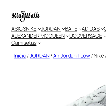
Saltar
al
contenido
ASICS
NIKE
JORDAN
BAPE
ADIDAS
ALEXANDER MCQUEEN
UGG
VERSACE
Camisetas
Inicio
/
JORDAN
/
Air Jordan 1 Low
/ Nike