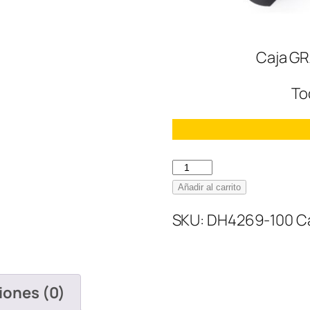
Caja GR
To
Nike
Air
Añadir al carrito
Jordan
SKU:
DH4269-100
C
1
Low
PRM
Elephant
iones (0)
Print