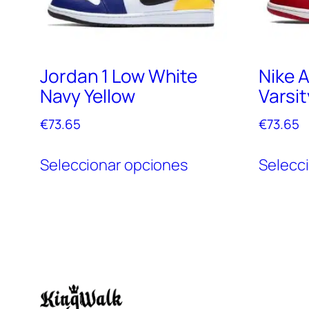
Jordan 1 Low White
Nike A
Navy Yellow
Varsi
€
73.65
€
73.65
Este
Seleccionar opciones
Selecc
producto
tiene
múltiples
variantes.
Las
opciones
se