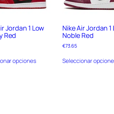
ir Jordan 1 Low
Nike Air Jordan 1
ty Red
Noble Red
€
73.65
Este
ionar opciones
Seleccionar opcion
producto
tiene
múltiples
variantes.
Las
opciones
se