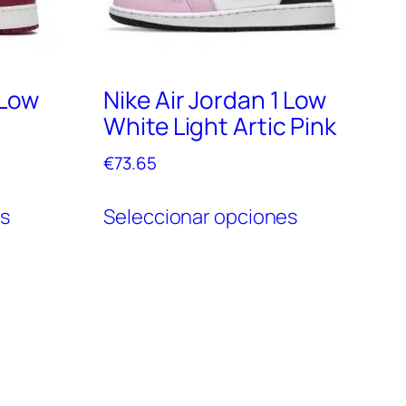
 Low
Nike Air Jordan 1 Low
White Light Artic Pink
€
73.65
Este
Este
es
Seleccionar opciones
producto
producto
tiene
tiene
múltiples
múltiples
variantes.
variantes.
Las
Las
opciones
opciones
se
se