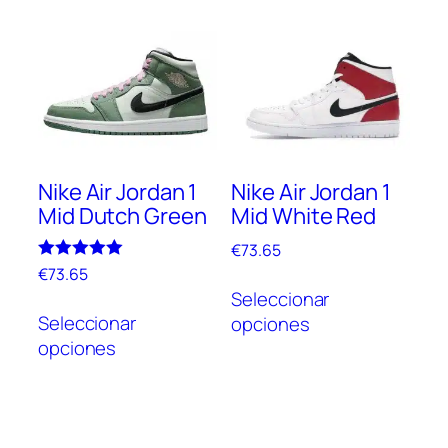
variantes.
Las
Las
opc
opciones
se
se
pue
pueden
elegi
elegir
en
en
la
Nike Air Jordan 1
Nike Air Jordan 1
la
pági
Mid Dutch Green
Mid White Red
página
de
de
prod
€
73.65
producto
Valorado
€
73.65
Este
con
Seleccionar
Este
5.00
prod
de 5
Seleccionar
opciones
producto
tien
opciones
tiene
múlt
múltiples
vari
variantes.
Las
Las
opc