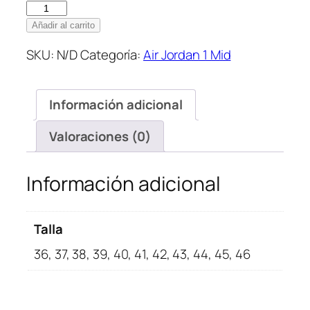
Nike
AIr
Añadir al carrito
Jordan
SKU:
N/D
Categoría:
Air Jordan 1 Mid
1
Mid
University
Información adicional
Blue
cantidad
Valoraciones (0)
Información adicional
Talla
36, 37, 38, 39, 40, 41, 42, 43, 44, 45, 46