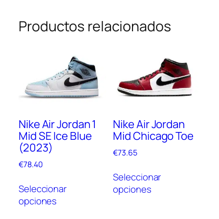
Productos relacionados
Nike Air Jordan 1
Nike Air Jordan
Mid SE Ice Blue
Mid Chicago Toe
(2023)
€
73.65
€
78.40
Este
Seleccionar
Este
prod
Seleccionar
opciones
producto
tien
opciones
tiene
múlt
múltiples
vari