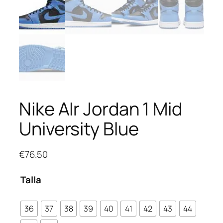
Nike AIr Jordan 1 Mid
University Blue
€
76.50
Talla
36
37
38
39
40
41
42
43
44