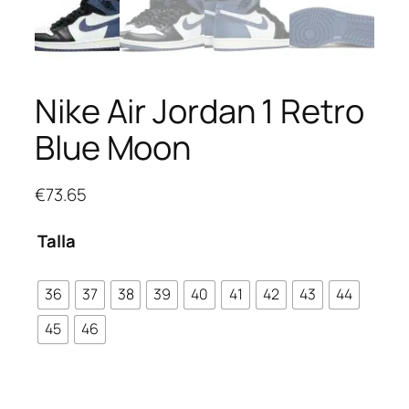
Nike Air Jordan 1 Retro
Blue Moon
€
73.65
Talla
36
37
38
39
40
41
42
43
44
45
46