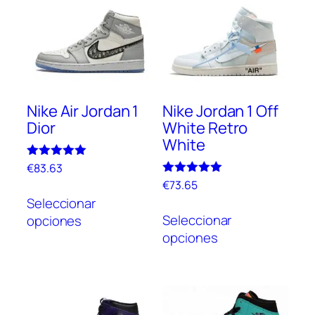
Nike Air Jordan 1
Nike Jordan 1 Off
Dior
White Retro
White
Valorado
€
83.63
con
Valorado
€
73.65
Este
5.00
con
de 5
Seleccionar
Este
producto
5.00
de 5
Seleccionar
opciones
prod
tiene
opciones
tien
múltiples
múlt
variantes.
vari
Las
Las
opciones
opc
se