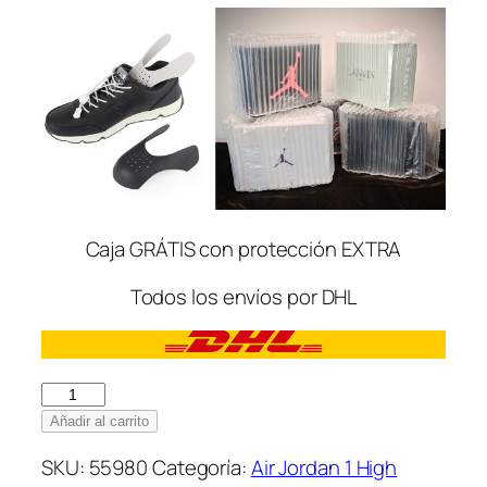
Caja GRÁTIS con protección EXTRA
Todos los envíos por DHL
Nike
Air
Añadir al carrito
Jordan
SKU:
55980
Categoría:
Air Jordan 1 High
1