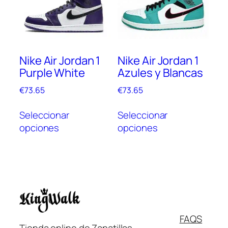
se
pueden
pue
elegir
elegi
en
en
la
Nike Air Jordan 1
Nike Air Jordan 1
la
página
Purple White
Azules y Blancas
pági
de
de
producto
€
73.65
€
73.65
prod
Este
Este
Seleccionar
Seleccionar
producto
prod
opciones
opciones
tiene
tien
múltiples
múlt
variantes.
vari
Las
Las
opciones
opc
se
se
pueden
pue
Italiano
FAQS
elegir
elegi