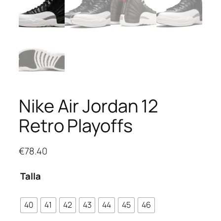
Nike Air Jordan 12
Retro Playoffs
€
78.40
Talla
40
41
42
43
44
45
46