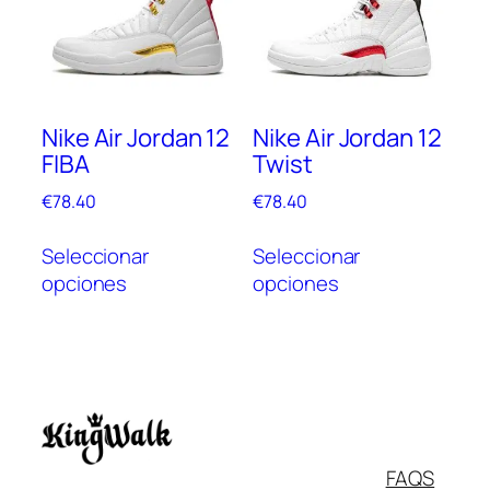
opciones
opc
se
se
pueden
pue
elegir
elegi
en
en
Nike Air Jordan 12
Nike Air Jordan 12
la
la
FIBA
Twist
página
pági
de
de
€
78.40
€
78.40
producto
prod
Este
Este
Seleccionar
Seleccionar
producto
prod
opciones
opciones
tiene
tien
múltiples
múlt
variantes.
vari
Las
Las
opciones
opc
se
se
pueden
pue
Italiano
FAQS
elegir
elegi